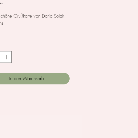
t.
chöne Grußkarte von Daria Solak
ons.
A6
*
In den Warenkorb