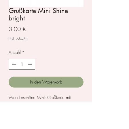
Grußkarte Mini Shine
bright
Preis
3,00 €
inkl. MwSt.
Anzahl
*
In den Warenkorb
Wunderschöne Mini- Grußkarte mit
Briefumschlag von Lagom Design.
Größe 9,50 x 12,5 cm