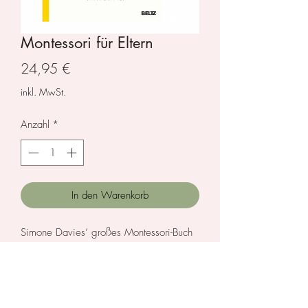
Montessori für Eltern
Preis
24,95 €
inkl. MwSt.
Anzahl
*
In den Warenkorb
Simone Davies’ großes Montessori-Buch
unterstützt Familien, Ruhe, Schönheit und
Achtsamkeit in den Alltag zu bringen.
Vom Babyalter an schaffen Eltern eine
Umgebung für Kinder, in der sie frei und