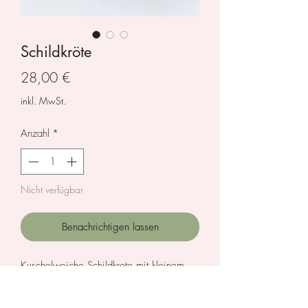
Schildkröte
Preis
28,00 €
inkl. MwSt.
Anzahl
*
Nicht verfügbar
Benachrichtigen lassen
Kuschelweiche Schildkrote mit kleinem
Baby, das mit Klettverschluss in der
Mama verstaut werden kann. Von der