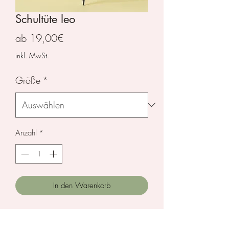
Schultüte leo
Sale-
ab
19,00€
Preis
inkl. MwSt.
Größe
*
Anzahl
*
In den Warenkorb
Selbstgenähte Schultüte in coolem
Leomuster. Die Schulüte wird mit einem