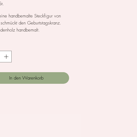
t.
eine handbemalte Steckfigur von
 schmückt den Geburtstagskranz.
ndenholz handbemalt.
*
In den Warenkorb