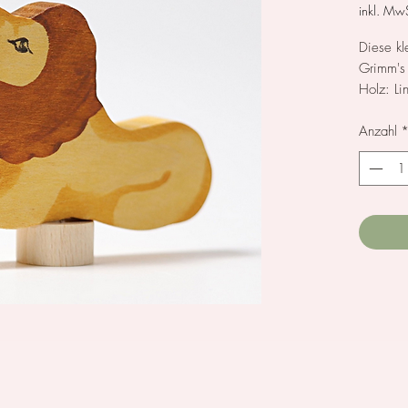
inkl. MwS
Diese kl
Grimm's
Holz: Li
Anzahl