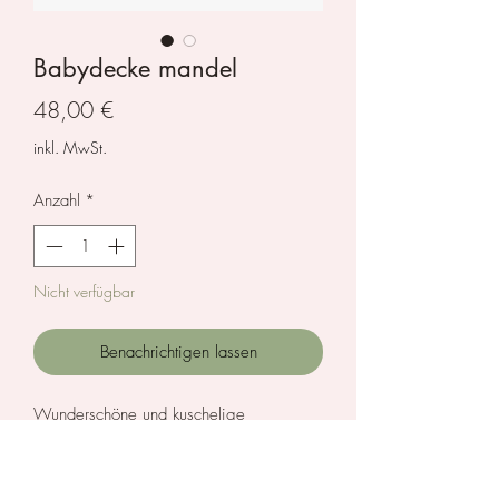
Babydecke mandel
Preis
48,00 €
inkl. MwSt.
Anzahl
*
Nicht verfügbar
Benachrichtigen lassen
Wunderschöne und kuschelige
Babydecke mit Muster von Little Otja aus
Biobaumwolle, perfekt für den
Kinderwagen und später als