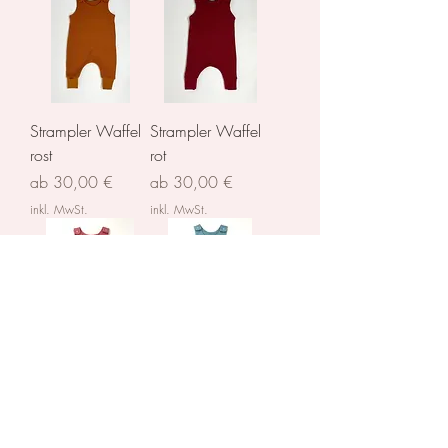
Strampler Waffel
Strampler Waffel
rost
rot
Sale-Preis
Sale-Preis
ab
30,00 €
ab
30,00 €
inkl. MwSt.
inkl. MwSt.
Strampler Waffel
Strampler Waffel
rosa
blau
Sale-Preis
Sale-Preis
ab
30,00 €
ab
30,00 €
inkl. MwSt.
inkl. MwSt.