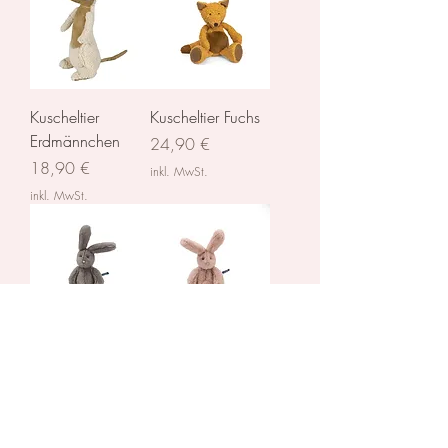
Kuscheltier
Kuscheltier Fuchs
Erdmännchen
Preis
24,90 €
Preis
18,90 €
inkl. MwSt.
inkl. MwSt.
Kanninchen grau
Kanninchen rosa
Nicht verfügbar
Preis
17,90 €
inkl. MwSt.