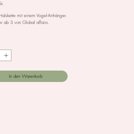
t.
alskette mit einem Vogel-Anhänger.
er ab 3 von Global affairs.
*
In den Warenkorb