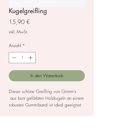
Kugelgreifling
Preis
15,90 €
inkl. MwSt.
Anzahl
*
In den Warenkorb
Dieser schöne Greifling von Grimm's
aus bunt gefärbten Holzkugeln an einem
robusten Gummiband ist ideal geeignet
zum Befühlen und Formen. Das Holz
wurde mit Pflanzenöl bearbeitet und ist
Herstellerinformationen
schadstofffrei und ungiftig.