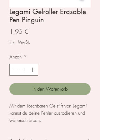
Legami Gelroller Erasable
Pen Pinguin
Preis
1,95 €
inkl. MwSt.
Anzahl
*
In den Warenkorb
Mit dem löschbaren Gelstift von Legami
kannst du deine Fehler ausradieren und
weiterschreiben.
Stiftfarbe: türkis
Durchmesser der Spitze 0,7 mm