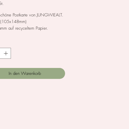
t.
chöne Postkarte von JUNGWIEALT.
 (105x148mm)
mm auf recyceltem Papier.
 und gedruckt in Deutschland.
*
In den Warenkorb