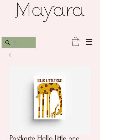
Postkarte Hello little one