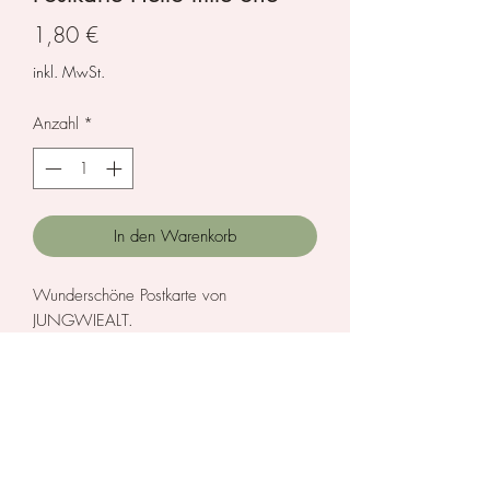
Preis
1,80 €
inkl. MwSt.
Anzahl
*
In den Warenkorb
Wunderschöne Postkarte von
JUNGWIEALT.
DIN A6 (105x148mm)
300 Gramm auf recyceltem Papier.
Designed und gedruckt in Deutschland.
Datenschutz
Liefer- und Zahlungsbedingungen