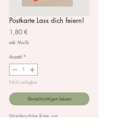
Postkarte Lass dich feiern!
Preis
1,80 €
inkl. MwSt.
Anzahl
*
Nicht verfügbar
Benachrichtigen lassen
Wunderschöne Karte von
Togethery. Gedruckt in Berlin mit
pflanzenbasierter Tinte auf nachhaltigem
Naturpapier aus Erntereststoffen der