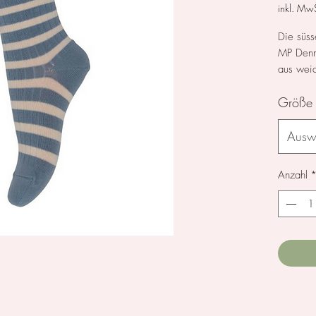
inkl. MwS
Die süss
MP Denma
aus weic
sind mit
Größe
angenehm
Ausw
Anzahl