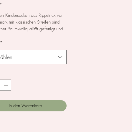
t.
en Kindersocken aus Rippstrick von
rk mit klassischen Streifen sind
her Baumwollqualität gefertigt und
 elastischem Bündchen für absolut
*
en Tragekomfort ausgestattet.
ählen
*
In den Warenkorb