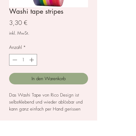
Washi tape stripes
Preis
3,30 €
inkl. MwSt.
Anzahl
*
In den Warenkorb
Das Washi Tape von Rico Design ist
selbstklebend und wieder ablösbar und
kann ganz einfach per Hand gerissen
werden. Für Klein und Groß der Hit zum
gestalten von Karten, Scrapbooking,
Herstellerinformationen
Fotobücher oder Notizen.