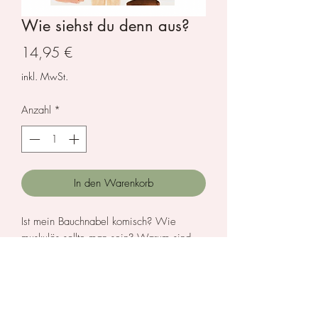
Wie siehst du denn aus?
Preis
14,95 €
inkl. MwSt.
Anzahl
*
In den Warenkorb
Ist mein Bauchnabel komisch? Wie
muskulös sollte man sein? Warum sind
meine Haare nicht glatt? Schon 10-
Jährige beurteilen ihre Körper oft im
Vergleich mit Idealbildern aus den
Medien. Denn wo sehen wir überhaupt
Datenschutz